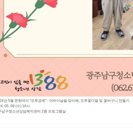
2024년 5월 문화데이 "모루공예" - 어버이날을 맞이해, 모루꽃다발 및 꽃바구니 만들기
24. 05. 08 (수) 16시
광주남구청소년상담복지센터 2층 프로그램실