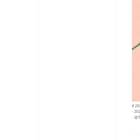
# 
- 20
- 